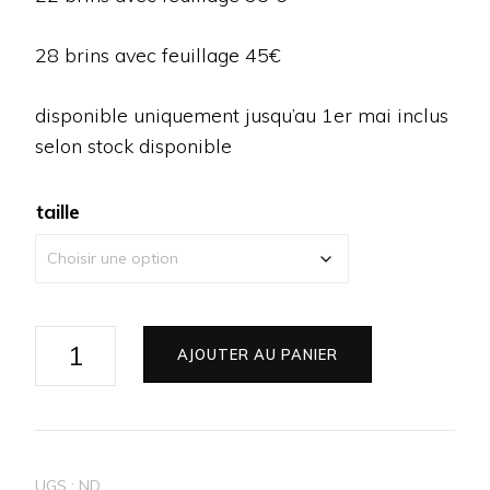
à
€45,00
28 brins avec feuillage 45€
disponible uniquement jusqu’au 1er mai inclus
selon stock disponible
taille
quantité
AJOUTER AU PANIER
de
Bouquet
que
de
UGS :
ND