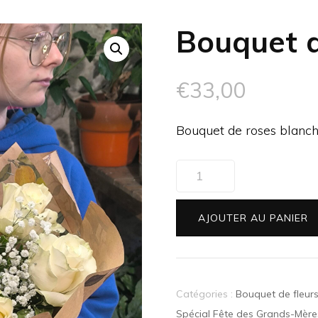
Bouquet d
€
33,00
Bouquet de roses blanc
quantité
de
Bouquet
AJOUTER AU PANIER
de
roses
blanches
Catégories :
Bouquet de fleurs
Spécial Fête des Grands-Mère