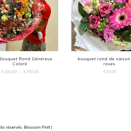
 Bouquet Rond Généreux
bouquet rond de saison
Coloré
roses
Plage
€
100,00
–
€
350,00
€
30,00
de
Ce
prix :
produit
€100,00
à
a
€350,00
plusieurs
variations.
Les
its réservés.
Blossom PinIt |
options