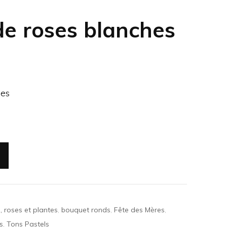
e roses blanches
hes
, roses et plantes
,
bouquet ronds
,
Fête des Mères
,
s
,
Tons Pastels