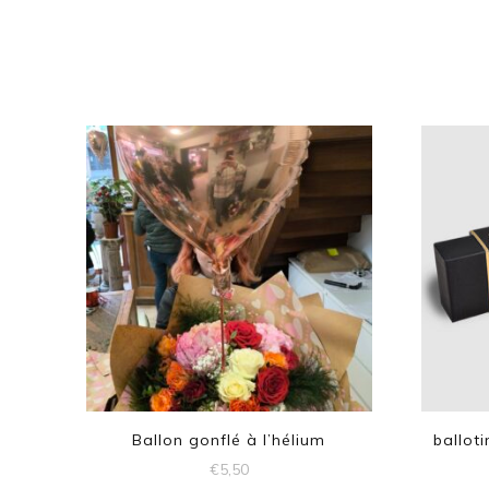
Ballon gonflé à l’hélium
ballot
€
5,50