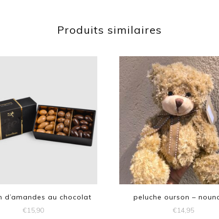
Produits similaires
in d’amandes au chocolat
peluche ourson – noun
€
15,90
€
14,95