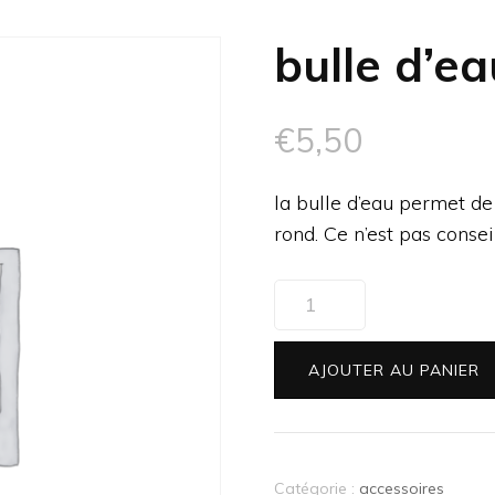
bulle d’ea
€
5,50
la bulle d’eau permet de
rond. Ce n’est pas conse
quantité
de
bulle
AJOUTER AU PANIER
d'eau
Catégorie :
accessoires